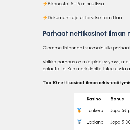
Pikanostot 5–15 minuutissa
Dokumentteja ei tarvitse toimittaa
Parhaat nettikasinot ilman r
Olemme listanneet suomalaisille parhaat n
Vaikka parhaus on mielipidekysymys, meidä
palautetta. Kun markkinoille tulee uusia a
Top 10 nettikasinot ilman rekisteröitymi
Kasino
Bonus
Lonkero
Jopa 5€ 
Lapland
Jopa 5 0