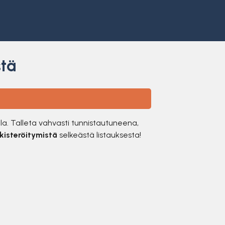
stä
la. Talleta vahvasti tunnistautuneena,
kisteröitymistä
selkeästä listauksesta!