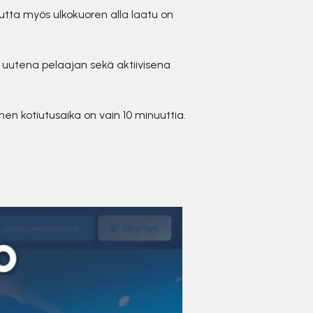
mutta myös ulkokuoren alla laatu on
 uutena pelaajan sekä aktiivisena
n kotiutusaika on vain 10 minuuttia.