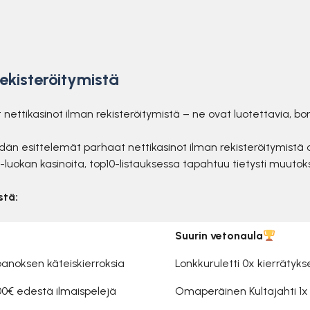
ekisteröitymistä
ettikasinot ilman rekisteröitymistä – ne ovat luotettavia, bon
n esittelemät parhaat nettikasinot ilman rekisteröitymistä ov
-luokan kasinoita, top10-listauksessa tapahtuu tietysti muutoks
stä:
Suurin vetonaula
panoksen käteiskierroksia
Lonkkuruletti 0x kierrätykse
00€ edestä ilmaispelejä
Omaperäinen Kultajahti 1x 