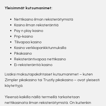
Yleisimmät kutsumanimet:
Nettikasino ilman rekisteröitymistä
Kasino ilman rekisteröintiä
Pay n play kasino
Pnp-kasino
Tilivapaa kasino
Kasino verkkopankkitunnuksilla
Pikakasino
Rekisteröintivapaa nettikasino
Ei-rekisteröintiä kasino
Lisäksi maksutapakohtaiset kutsumanimet – kuten
Zimpler pikakasino tai Trustly pikakasino – ovat yleisesti
käytettyjä.
Yleensä kaikilla näillä termeillä tarkoitetaan
nettikasinoita ilman rekisteröitymistä. On kuitenkin