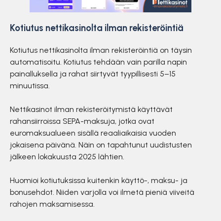
Kotiutus nettikasinolta ilman rekisteröintiä
Kotiutus nettikasinolta ilman rekisteröintiä on täysin
automatisoitu. Kotiutus tehdään vain parilla napin
painalluksella ja rahat siirtyvät tyypillisesti 5–15
minuutissa.
Nettikasinot ilman rekisteröitymistä käyttävät
rahansiirroissa SEPA-maksuja, jotka ovat
euromaksualueen sisällä reaaliaikaisia vuoden
jokaisena päivänä. Näin on tapahtunut uudistusten
jälkeen lokakuusta 2025 lähtien.
Huomioi kotiutuksissa kuitenkin käyttö-, maksu- ja
bonusehdot. Niiden varjolla voi ilmetä pieniä viiveitä
rahojen maksamisessa.