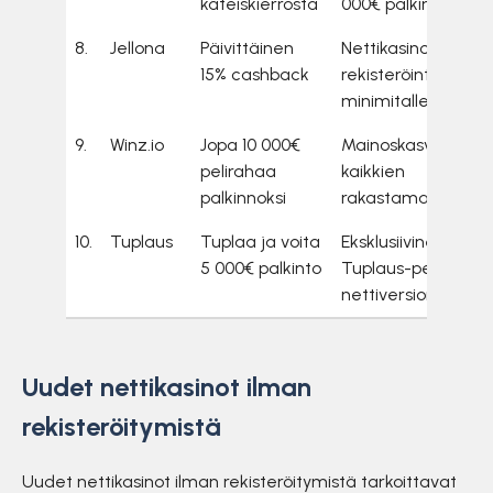
käteiskierrosta
000€ palkinnolla
8.
Jellona
Päivittäinen
Nettikasino ilman
15% cashback
rekisteröintiä 1€
minimitalletuksella
9.
Winz.io
Jopa 10 000€
Mainoskasvona on
pelirahaa
kaikkien
palkinnoksi
rakastama Käärijä
10.
Tuplaus
Tuplaa ja voita
Eksklusiivinen
5 000€ palkinto
Tuplaus-peli nyt
nettiversiona
Uudet nettikasinot ilman
rekisteröitymistä
Uudet nettikasinot ilman rekisteröitymistä tarkoittavat