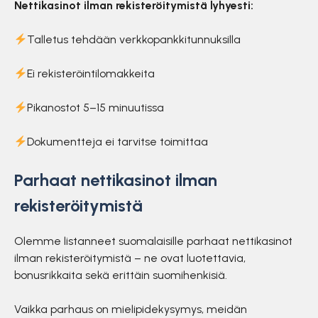
Nettikasinot ilman rekisteröitymistä lyhyesti:
Talletus tehdään verkkopankkitunnuksilla
Ei rekisteröintilomakkeita
Pikanostot 5–15 minuutissa
Dokumentteja ei tarvitse toimittaa
Parhaat nettikasinot ilman
rekisteröitymistä
Olemme listanneet suomalaisille parhaat nettikasinot
ilman rekisteröitymistä – ne ovat luotettavia,
bonusrikkaita sekä erittäin suomihenkisiä.
Vaikka parhaus on mielipidekysymys, meidän