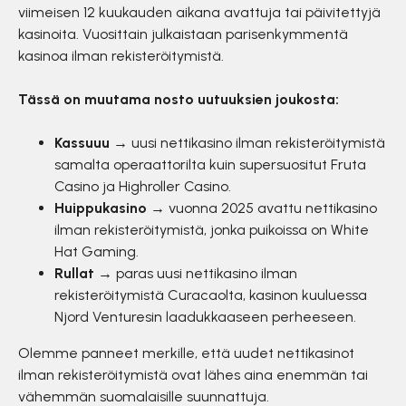
viimeisen 12 kuukauden aikana avattuja tai päivitettyjä
kasinoita. Vuosittain julkaistaan parisenkymmentä
kasinoa ilman rekisteröitymistä.
Tässä on muutama nosto uutuuksien joukosta:
Kassuuu
→
uusi nettikasino ilman rekisteröitymistä
samalta operaattorilta kuin supersuositut Fruta
Casino ja Highroller Casino.
Huippukasino →
vuonna 2025 avattu nettikasino
ilman rekisteröitymistä, jonka puikoissa on White
Hat Gaming.
Rullat →
paras uusi nettikasino ilman
rekisteröitymistä Curacaolta, kasinon kuuluessa
Njord Venturesin laadukkaaseen perheeseen.
Olemme panneet merkille, että uudet nettikasinot
ilman rekisteröitymistä ovat lähes aina enemmän tai
vähemmän suomalaisille suunnattuja.