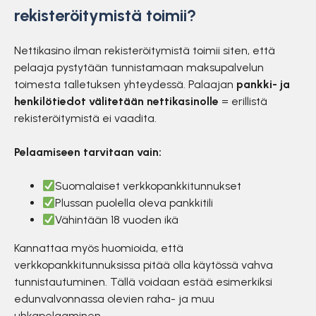
rekisteröitymistä toimii?
Nettikasino ilman rekisteröitymistä toimii siten, että
pelaaja pystytään tunnistamaan maksupalvelun
toimesta talletuksen yhteydessä. Palaajan
pankki- ja
henkilötiedot välitetään nettikasinolle
= erillistä
rekisteröitymistä ei vaadita.
Pelaamiseen tarvitaan vain:
Suomalaiset verkkopankkitunnukset
Plussan puolella oleva pankkitili
Vähintään 18 vuoden ikä
Kannattaa myös huomioida, että
verkkopankkitunnuksissa pitää olla käytössä vahva
tunnistautuminen. Tällä voidaan estää esimerkiksi
edunvalvonnassa olevien raha- ja muu
uhkapelaaminen.