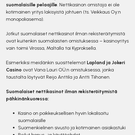
suomalaisille pelaajille
. Nettikasinon omistaja ei ole
kotimainen yritys lakisyistä johtuen (ts. Veikkaus Oy:n
monopoliasema).
Jotkut suomalaiset nettikasinot ilman rekisteröitymistä
ovat kuitenkin suomalaisten omistuksessa – kasinoyritys
vain toimii Virossa, Maltalla tai Kyproksella.
Esimerkiksi meidänkin suosittelemat
Lapland ja Jokeri
Casino
ovat Vana Lauri OÜ:n omistuksessa, jonka
taustalta löytyvät Reijo Anttila ja Antti Tiihonen.
Suomalaiset nettikasinot ilman rekisteröitymistä
pähkinänkuoressa:
Kasino on poikkeuksellisen hyvin lokalisoitu
suomalaisille
Suomenkielinen sivusto ja kotimainen asiakastuki
Reilut bonus- ja käyttöehdot