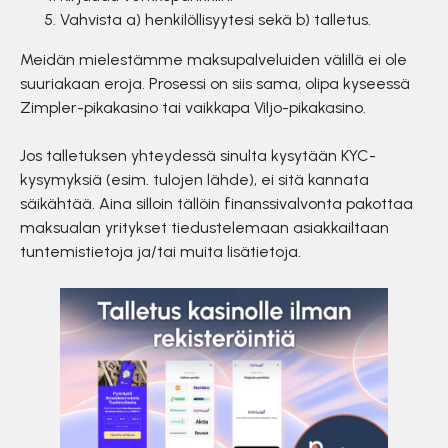
Vahvista a) henkilöllisyytesi sekä b) talletus.
Meidän mielestämme maksupalveluiden välillä ei ole
suuriakaan eroja. Prosessi on siis sama, olipa kyseessä
Zimpler-pikakasino tai vaikkapa Viljo-pikakasino.
Jos talletuksen yhteydessä sinulta kysytään KYC-
kysymyksiä (esim. tulojen lähde), ei sitä kannata
säikähtää. Aina silloin tällöin finanssivalvonta pakottaa
maksualan yritykset tiedustelemaan asiakkailtaan
tuntemistietoja ja/tai muita lisätietoja.