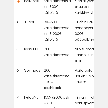
Pelikioski
Käteiskierroksia
Kierrätysvapaita
tai 500€
etuuksia
käteistä
Karkkihyllyltä
4.
Tuohi
30–600
Tuohirulla-
käteiskierrosta
onnenpyörä 5
tai 5 000€
000€
käteistä
pääpalkinnolla
5.
Kassuuu
200
Niin suomalainen
käteiskierrosta
kasino kuin voi vain
olla
6.
Spinnaus
200
Voita palkintoja
käteiskierrosta
uniikin Spinnerin
+ 10%
kautta
cashback
7.
PelaaNyt
100%/200€ asti
Timanttirulla-
+ 50
bonuspyörä jopa 5