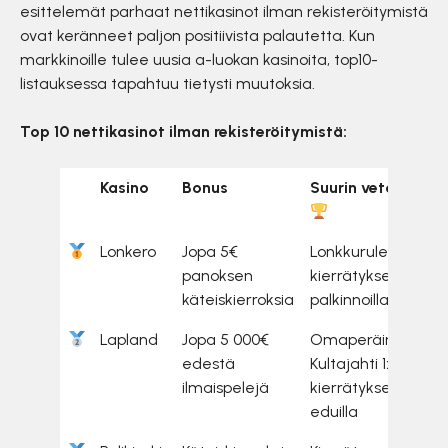
esittelemät parhaat nettikasinot ilman rekisteröitymistä
ovat keränneet paljon positiivista palautetta. Kun
markkinoille tulee uusia a-luokan kasinoita, top10-
listauksessa tapahtuu tietysti muutoksia.
Top 10 nettikasinot ilman rekisteröitymistä:
Kasino
Bonus
Suurin vetonaula
Lonkero
Jopa 5€
Lonkkuruletti 0x
panoksen
kierrätyksen
käteiskierroksia
palkinnoilla
Lapland
Jopa 5 000€
Omaperäinen
edestä
Kultajahti 1x
ilmaispelejä
kierrätyksen
eduilla